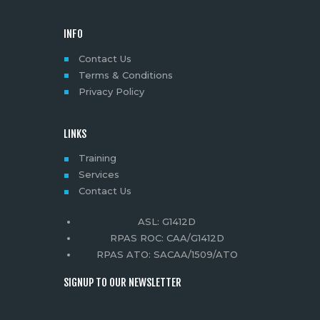
A
T
INFO
I
Contact Us
O
Terms & Conditions
Privacy Policy
N
LINKS
Training
Services
Contact Us
ASL:
G1412D
RPAS ROC: CAA/G1412D
RPAS ATO: SACAA/1509/ATO
SIGNUP TO OUR NEWSLETTER